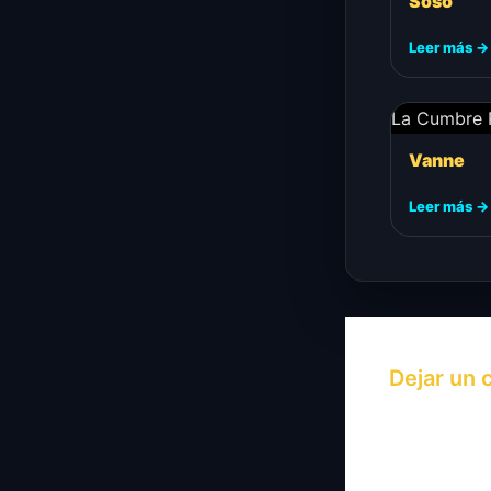
Soso
Leer más →
La Cumbre 
Vanne
Leer más →
Dejar un 
Tu dirección
están marc