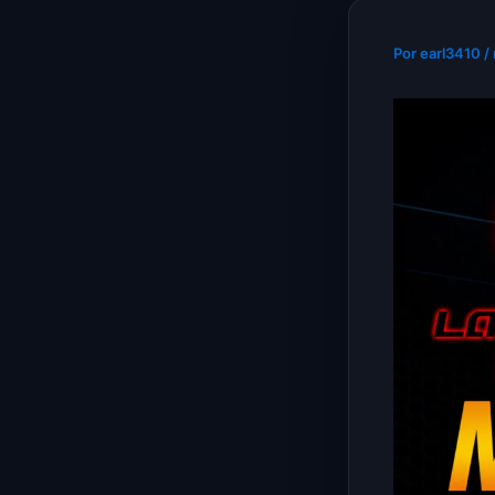
Por
earl3410
/