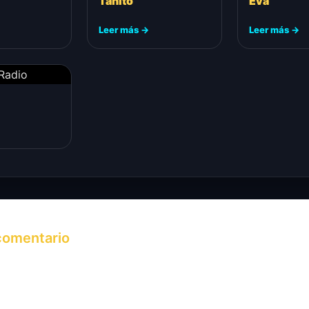
Tanito
Eva
Leer más →
Leer más →
Radio
comentario
 de correo electrónico no será publicada.
Los campos obli
ados con
*