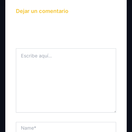
Dejar un comentario
Tu dirección de correo electrónico no será
publicada.
Los campos obligatorios están
marcados con
*
Escribe
aquí...
Name*